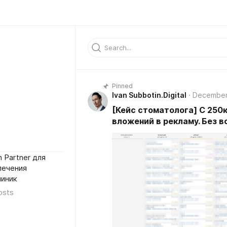
Pinned
Ivan Subbotin.Digital
December
[Кейс стоматолога] C 250к 
вложений в рекламу. Без в
 Partner для
лечения
линик
osts