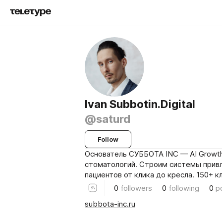
Ivan Subbotin.Digital
@saturd
Follow
Основатель СУББОТА INC — AI Growth
стоматологий. Строим системы прив
пациентов от клика до кресла. 150+ к
0
followers
0
following
0
p
subbota-inc.ru